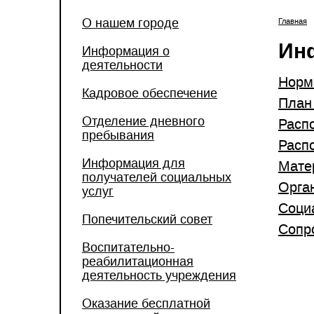
О нашем городе
Главная
Ин
Информация о
деятельности
Норм
Кадровое обеспечение
План
Отделение дневного
Расп
пребывания
Расп
Информация для
Мате
получателей социальных
Орга
услуг
Соци
Попечительский совет
Сопр
Воспитательно-
реабилитационная
деятельность учреждения
Оказание бесплатной