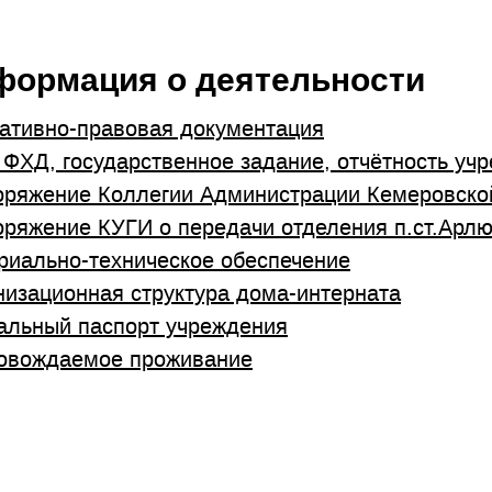
формация о деятельности
ативно-правовая документация
 ФХД, государственное задание, отчётность уч
оряжение Коллегии Администрации Кемеровской
оряжение КУГИ о передачи отделения п.ст.Арлю
риально-техническое обеспечение
низационная структура дома-интерната
альный паспорт учреждения
овождаемое проживание